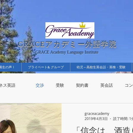
GRACEアカデミー外語学院
GRACE Academy Language Institute
講生の声Ⅰ
プライベート& グループ
幼児～高校生英会話・英検・受験
ジネス英語
交渉
受験
契約書
英会話
コン
顔
酒
graceacademy
2019年4月3日
読了時間: 1
「信念は、酒造