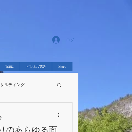
ログイン
TOEIC
ビジネス英話
More
サルティング
分
りのあらゆる面