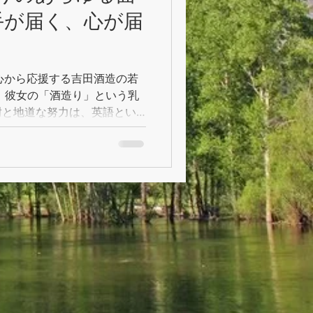
手が届く、心が届
が心から応援する吉田酒造の若
 彼女の「酒造り」という乳
耐と地道な努力は、英語とい
うとする姿勢にも現れていま
酒蔵祭り」が開かれ、私もほ