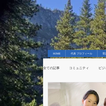
HOME
代表 プロフィール
受
全ての記事
コミュニティ
ビ
誕生パーティー
仲間
笑