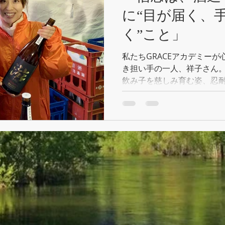
に“目が届く、
く”こと」
私たちGRACEアカデミー
き担い手の一人、祥子さん。
飲み子を慈しみ育む姿、忍
うツールを全力で体得しよ
す。 今週日曜日は恒例の「
んのわずかな時間...