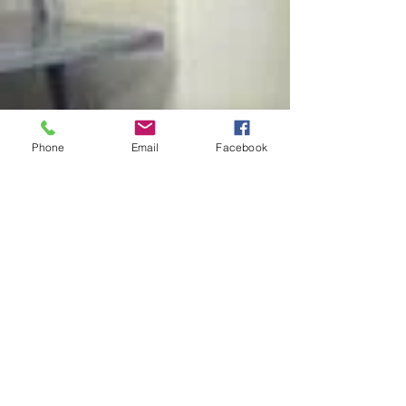
Phone
Email
Facebook