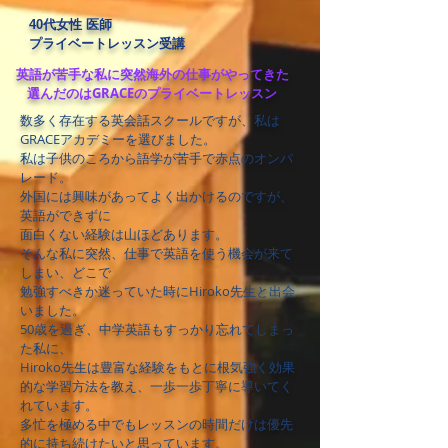
40代女性 医師
プライベートレッスン受講
英語が苦手な私に突然海外の仕事がやってきた
選んだのはGRACEのプライベートレッスン
数多く存在する英会話スクールですが、私は
GRACEアカデミーを選びました。
私は子供のころから語学が苦手で赤点のオンパ
レード。
外国には興味があってよく出かけるのですが、
英語ができずに
面白くない経験は山ほどあります。
そんな私に突然、仕事で英語を使う機会が来て
しまい、どこで
勉強すべきか迷っていた時にHiroko先生と出会
いました。
50歳を過ぎ、中学英語もすっかり忘れてしまっ
た私に、
Hiroko先生は豊富な経験をもとに根気強く効果
的な学習方法を教え、一歩一歩丁寧に導いてく
れています。
多忙を極める中でもレッスンの時間だけは優先
的に持ち続けたいと思っています。