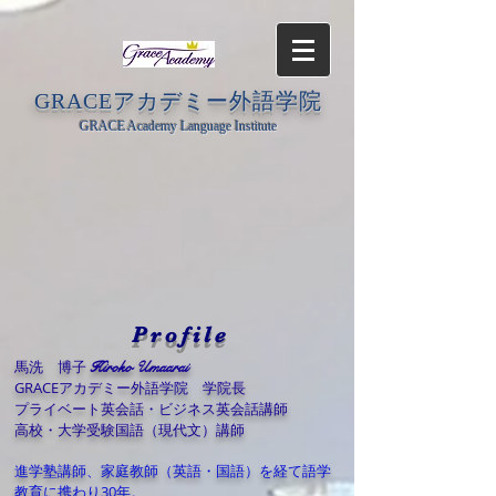
GRACEアカデミー外語学院
GRACE Academy Language Institute
Profile
馬洗 博子
Hiroko Umaarai
GRACEアカデミー外語学院 学院長
プライベート英会話・ビジネス英会話講師
高校・大学受験国語（現代文）講師
進学塾講師、家庭教師（英語・国語）を経て語学
教育に携わり30年。