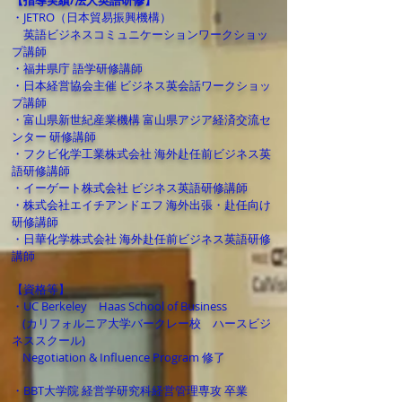
【指導実績/法人英語研修
】
・
JETRO（
日本貿易振興機構）
英語ビジネスコミュニケーション
ワークショッ
プ講師
・
福井県庁 語学研修講師
・
日本経営協会主催 ビジネス英会話ワークショッ
プ講師
​・富山県新世紀産業機構 富山県アジア経済交流セ
ンター 研修講師
・フクビ化学工業株式会社 海外赴任前ビジネス
英
語研修講師
・イーゲート株式会社
ビジネス英語研修講師
​・株式会社エイチアンドエフ 海外出張・赴任向け
研修講師
・日華化学株式会社 海外赴任前ビジネス
英語研修
講師
【資格等
】
・UC Berkeley Haas School of Business
(カリフォルニア大学バークレー校 ハースビジ
ネススクール)
Negotiation & Influence Program 修了
・BBT大学院 経営学研究科経営管理専攻 卒業