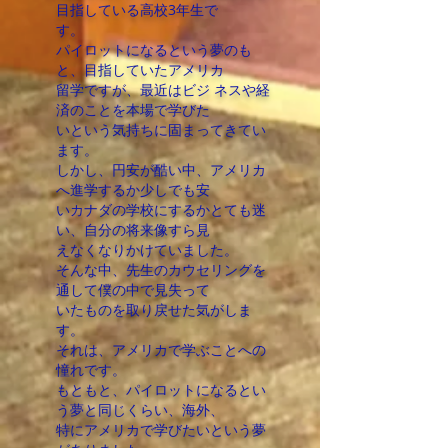
目指している高校3年生で
す。
パイロットになるという夢のも
と、目指していたアメリカ
留学ですが、最近はビジ ネスや経
済のことを本場で学びた
いという気持ちに固まってきてい
ます。
しかし、円安が酷い中、アメリカ
へ進学するか少しでも安
いカナダの学校にするかとても迷
い、自分の将来像すら見
えなくなりかけていました。
そんな中、先生のカウ
セリングを
通して僕の中で見失って
いたものを取り戻せた気がしま
す。
それは、アメリカで学ぶことへの
憧れです。
もともと、パイロットになるとい
う夢と同じくらい、海外、
特にアメリカで学びたいという夢