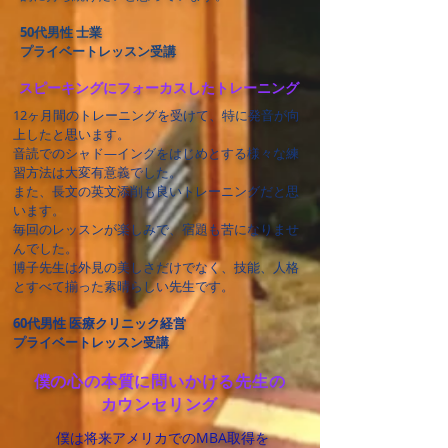
50代男性 士業
プライベートレッスン受講
スピーキングにフォーカスしたトレーニング
12ヶ月間のトレーニングを受けて、特に発音が向
上したと思います。
音読でのシャド―イングをはじめとする様々な練
習方法は大変有意義でした。
また、長文の英文添削も良いトレーニングだと思
います。
毎回のレッスンが楽しみで、宿題も苦になりませ
んでした。
博子先生は外見の美しさだけでなく、技能、人格
とすべて揃った素晴らしい先生です。
60代男性 医療クリ
ニック経営
プライベートレッスン受講
​僕の心の本質に問いかける先生の
カウンセリング
僕は将来アメリカでのMBA取得を