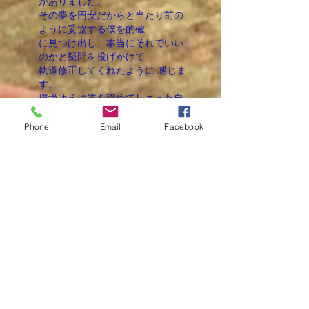
がありました。
その夢を円安だからと当たり前の
ように妥協する僕を的確
に見つけ出し、本当にそれでいい
のかと疑問を投げかけて
軌道修正してくれたように 感じま
す。
環境ゆえに道を諦めてしまった自
分のように妥協しないで
欲しい、一緒に考えよう、という
Phone
Email
Facebook
先生の言葉が心に突き刺さ
り
ました。 頑張ろうと思いまし
た。
先生のカウセリングを通して感じ
たことがあります。
先生は生徒から「why」の部
分を
聞き出すのがとても上手だ
と感じました。
あくまで生徒が主体で、自分は生
徒に考えるためのtips を
与
えるというスタンスが素晴らしい
と感じたし、非常に有意義
でした。