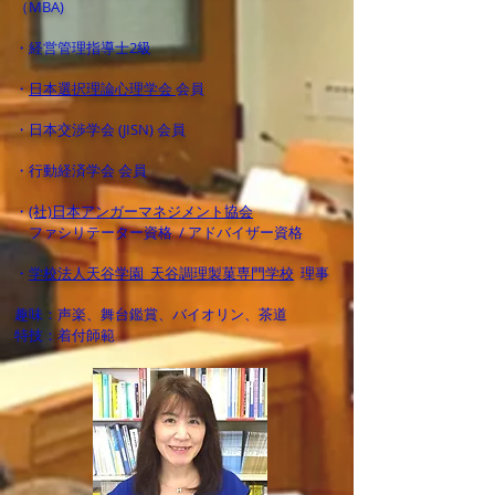
（MBA)
・経営管理指導士2級
・
日本選択理論心理学会
会員
・日本交渉学会 (JISN) 会員
・行動経済学会 会員
・
(社)日本アンガーマネジメント協会
ファシリテーター資格 / アドバイザー資格
・
学校法人天谷学園 天谷調理製菓専門学校
理事
趣味：声楽、舞台鑑賞、バイオリン、茶道
特技：着付師範