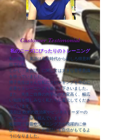
Customer Testimonial
私のニーズにぴったりのトレーニング
私の場合、英語は高校時代からむしろ得意科
目でした。
しかし「英会話」に関しては大きな苦手意識
を持っていました。
博子先生はそんな私にスピーキングを中心に
必要なトレーニングを施して下さいました。
また、先生ご自身の向学心が大変高く、幅広
い知識を惜しみなく私たちに還元してくださ
っています。
現在は 欧米の政治家やビジネスリーダーの
スピーチに取り組んでいます。
短期間で発音やリスニング力が飛躍的に伸
び、ネイティヴとの会話にも自信がもてるよ
うになりました。