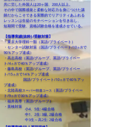
共に労した外国人は20ヶ国、200人以上。
その中で国際感覚と柔軟な対応力を身につけた講
師だからこそできる実際的でリアリティあふれる
レッスンは生徒のモチベーションを引き出し、
短期間で受験、資格試験合格を達成させている。
【指導実績(抜粋) /受験対策
】
・東京大学理科一類（英語/プライベート）
・センター試験対策（国語/プライベート/10
で
ヵ月
90％アップ達成）
・高志高校（英語/グループ、英語/プライベー
ト/4
で40％アップ達成）
ヵ月
・藤島高校（英語/グループ、英語/プライベー
ト/15
で14％アップ達成
ヵ月
国語/プライベート/10
で40％アッ
ヵ月
プ達成）
・北陸高校
（英語/プライベー
スーパー特進
コース
ト/9
で30％アップ達成）
ヵ月
・福井高専（英語/グループ）
・英検対策
小4、5生: 4級合格
中1、2生: 3級, 2級合格
中3生～高2生: 2級合格